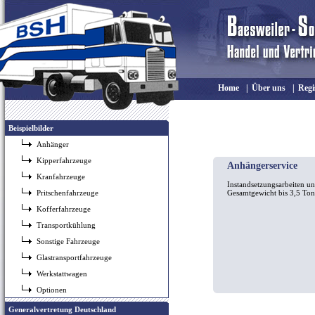
Home
|
Über uns
|
Regi
Beispielbilder
Anhänger
Kipperfahrzeuge
Anhängerservice
Kranfahrzeuge
Instandsetzungsarbeiten un
Pritschenfahrzeuge
Gesamtgewicht bis 3,5 Ton
Kofferfahrzeuge
Transportkühlung
Sonstige Fahrzeuge
Glastransportfahrzeuge
Werkstattwagen
Optionen
Generalvertretung Deutschland